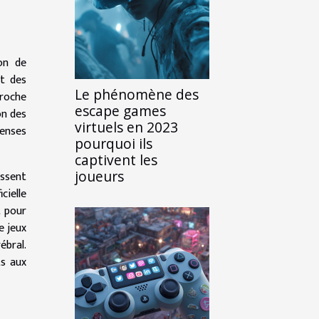
on de
nt des
Le phénomène des
roche
escape games
on des
virtuels en 2023
penses
pourquoi ils
captivent les
joueurs
issent
cielle
t pour
e jeux
ébral.
ts aux