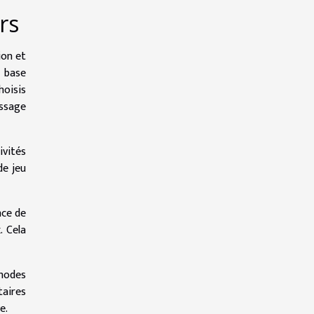
rs
ion et
 base
hoisis
issage
ivités
de jeu
nce de
. Cela
hodes
taires
e.