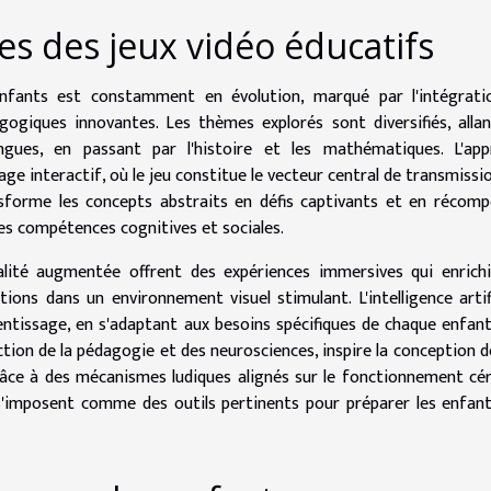
es des jeux vidéo éducatifs
nfants est constamment en évolution, marqué par l'intégrati
giques innovantes. Les thèmes explorés sont diversifiés, alla
angues, en passant par l'histoire et les mathématiques. L'app
age interactif, où le jeu constitue le vecteur central de transmissi
nsforme les concepts abstraits en défis captivants et en récom
es compétences cognitives et sociales.
alité augmentée offrent des expériences immersives qui enrich
ions dans un environnement visuel stimulant. L'intelligence artifi
rentissage, en s'adaptant aux besoins spécifiques de chaque enfan
ction de la pédagogie et des neurosciences, inspire la conception d
âce à des mécanismes ludiques alignés sur le fonctionnement cér
 s'imposent comme des outils pertinents pour préparer les enfan