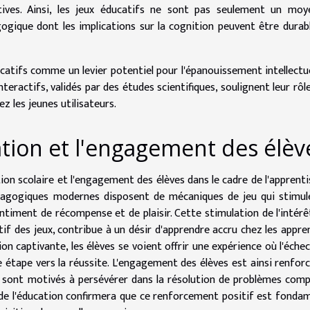
itives. Ainsi, les jeux éducatifs ne sont pas seulement un mo
ogique dont les implications sur la cognition peuvent être durab
ducatifs comme un levier potentiel pour l'épanouissement intellectu
teractifs, validés par des études scientifiques, soulignent leur rôl
z les jeunes utilisateurs.
ation et l'engagement des élèv
tion scolaire et l'engagement des élèves dans le cadre de l'apprent
 pédagogiques modernes disposent de mécaniques de jeu qui stimul
iment de récompense et de plaisir. Cette stimulation de l'intérê
tif des jeux, contribue à un désir d'apprendre accru chez les appre
ion captivante, les élèves se voient offrir une expérience où l'échec
tape vers la réussite. L'engagement des élèves est ainsi renforc
t sont motivés à persévérer dans la résolution de problèmes comp
e l'éducation confirmera que ce renforcement positif est fonda