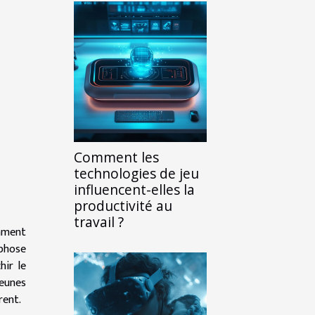
Comment les
technologies de jeu
influencent-elles la
productivité au
travail ?
mment
rphose
hir le
eunes
rent.