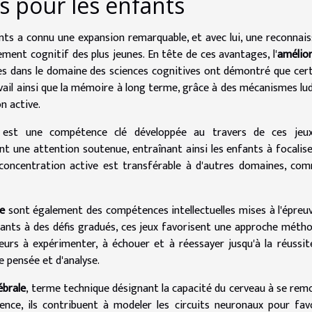
fs pour les enfants
nts a connu une expansion remarquable, et avec lui, une reconnai
ement cognitif des plus jeunes. En tête de ces avantages, l'
amélio
es dans le domaine des sciences cognitives ont démontré que cer
vail ainsi que la mémoire à long terme, grâce à des mécanismes lu
n active.
est une compétence clé développée au travers de ces jeux
t une attention soutenue, entraînant ainsi les enfants à focalise
 concentration active est transférable à d'autres domaines, co
e
sont également des compétences intellectuelles mises à l'épreu
nfants à des défis gradués, ces jeux favorisent une approche méth
ueurs à expérimenter, à échouer et à réessayer jusqu'à la réussit
e pensée et d'analyse.
ébrale
, terme technique désignant la capacité du cerveau à se rem
ence, ils contribuent à modeler les circuits neuronaux pour fav