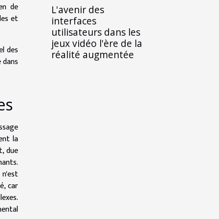
yen de
L'avenir des
les et
interfaces
utilisateurs dans les
jeux vidéo l'ère de la
el des
réalité augmentée
e dans
es
issage
ent la
t, due
nants.
 n'est
é, car
lexes.
mental