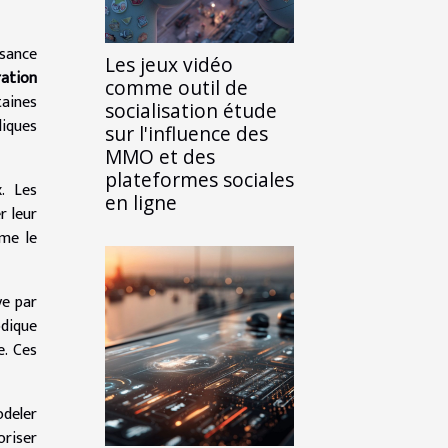
ssance
Les jeux vidéo
ration
comme outil de
taines
socialisation étude
diques
sur l'influence des
MMO et des
plateformes sociales
. Les
en ligne
r leur
mme le
ve par
odique
e. Ces
odeler
oriser