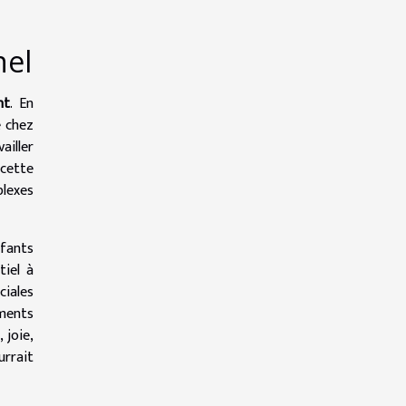
nel
nt
. En
é chez
ailler
cette
plexes
nfants
tiel à
ciales
ments
 joie,
urrait