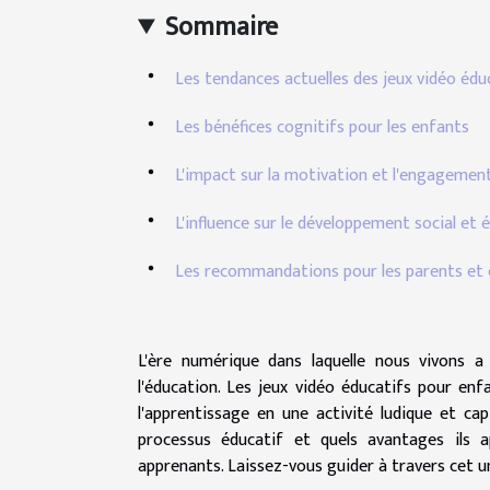
Sommaire
Les tendances actuelles des jeux vidéo édu
Les bénéfices cognitifs pour les enfants
L'impact sur la motivation et l'engagement
L'influence sur le développement social et
Les recommandations pour les parents et
L'ère numérique dans laquelle nous vivons 
l'éducation. Les jeux vidéo éducatifs pour e
l'apprentissage en une activité ludique et c
processus éducatif et quels avantages ils
apprenants. Laissez-vous guider à travers cet un