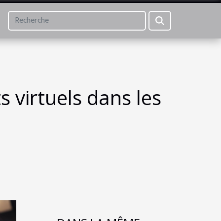
 virtuels dans les