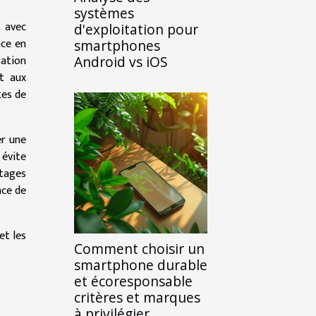
systèmes
t avec
d'exploitation pour
nce en
smartphones
sation
Android vs iOS
t aux
tes de
er une
 évite
ntages
nce de
et les
Comment choisir un
smartphone durable
et écoresponsable
critères et marques
à privilégier