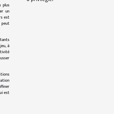
n plus
rer un
rs est
s peut
stants
jeu, à
tivité
ousser
stions
lation
ffiner
ui est