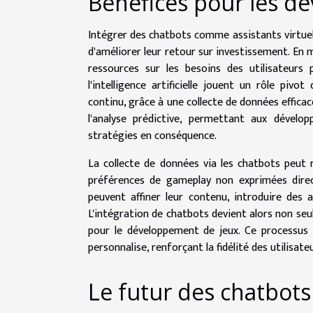
Bénéfices pour les d
Intégrer des chatbots comme assistants virtuels
d'améliorer leur retour sur investissement. En m
ressources sur les besoins des utilisateurs
l'intelligence artificielle jouent un rôle pi
continu, grâce à une collecte de données effic
l'analyse prédictive, permettant aux dévelo
stratégies en conséquence.
La collecte de données via les chatbots peut 
préférences de gameplay non exprimées direc
peuvent affiner leur contenu, introduire des a
L'intégration de chatbots devient alors non seu
pour le développement de jeux. Ce processus c
personnalise, renforçant la fidélité des utilisate
Le futur des chatbots