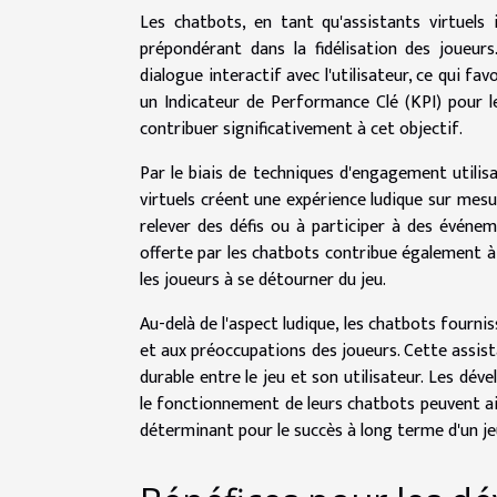
Les chatbots, en tant qu'assistants virtuels 
prépondérant dans la fidélisation des joueurs
dialogue interactif avec l'utilisateur, ce qui f
un Indicateur de Performance Clé (KPI) pour le
contribuer significativement à cet objectif.
Par le biais de techniques d'engagement utili
virtuels créent une expérience ludique sur mesur
relever des défis ou à participer à des événeme
offerte par les chatbots contribue également à 
les joueurs à se détourner du jeu.
Au-delà de l'aspect ludique, les chatbots fourn
et aux préoccupations des joueurs. Cette assist
durable entre le jeu et son utilisateur. Les dév
le fonctionnement de leurs chatbots peuvent ain
déterminant pour le succès à long terme d'un je