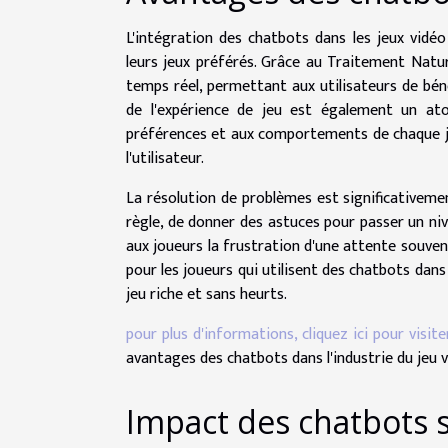
L'intégration des chatbots dans les jeux vidé
leurs jeux préférés. Grâce au Traitement Natur
temps réel, permettant aux utilisateurs de béné
de l'expérience de jeu est également un ato
préférences et aux comportements de chaque jou
l'utilisateur.
La résolution de problèmes est significativement 
règle, de donner des astuces pour passer un ni
aux joueurs la frustration d'une attente souvent
pour les joueurs qui utilisent des chatbots dans
jeu riche et sans heurts.
pour plus d'informations, cliquez ici pour visite
avantages des chatbots dans l'industrie du jeu 
Impact des chatbots su