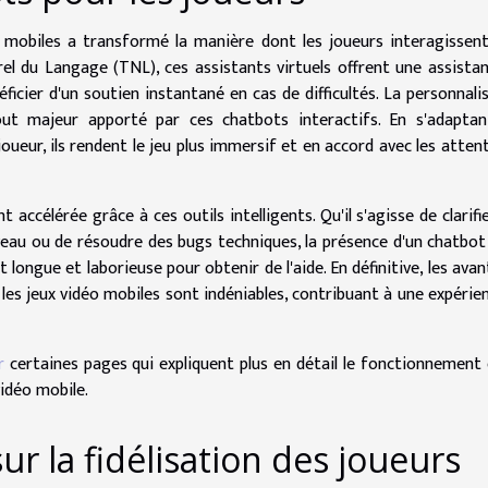
o mobiles a transformé la manière dont les joueurs interagissen
el du Langage (TNL), ces assistants virtuels offrent une assista
ficier d'un soutien instantané en cas de difficultés. La personnali
ut majeur apporté par ces chatbots interactifs. En s'adaptan
eur, ils rendent le jeu plus immersif et en accord avec les atten
accélérée grâce à ces outils intelligents. Qu'il s'agisse de clarifi
veau ou de résoudre des bugs techniques, la présence d'un chatbot
 longue et laborieuse pour obtenir de l'aide. En définitive, les ava
 les jeux vidéo mobiles sont indéniables, contribuant à une expérie
r
certaines pages qui expliquent plus en détail le fonctionnement 
vidéo mobile.
r la fidélisation des joueurs