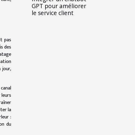
GPT pour améliorer
le service client
st pas
is des
ratage
sation
 jour,
 canal
 leurs
raîner
ter la
leur :
ion du