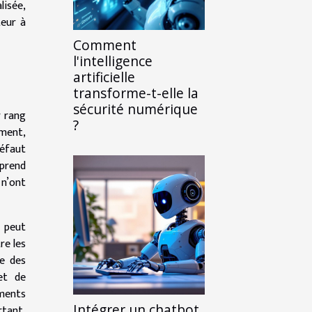
lisée,
teur à
Comment
l'intelligence
artificielle
transforme-t-elle la
sécurité numérique
r rang
?
ement,
défaut
 prend
 n’ont
e peut
re les
ue des
et de
ements
Intégrer un chatbot
rtant,