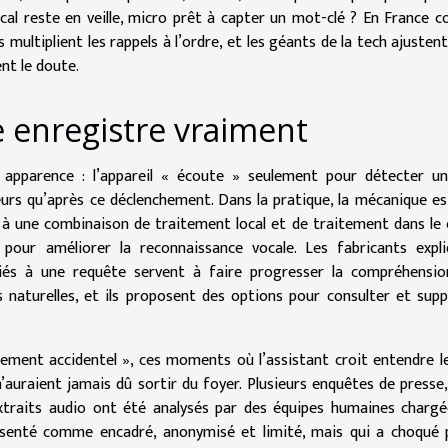
al reste en veille, micro prêt à capter un mot-clé ? En France
 multiplient les rappels à l’ordre, et les géants de la tech ajustent
nt le doute.
e enregistre vraiment
 apparence : l’appareil « écoute » seulement pour détecter u
rveurs qu’après ce déclenchement. Dans la pratique, la mécanique es
à une combinaison de traitement local et de traitement dans le 
our améliorer la reconnaissance vocale. Les fabricants expli
iés à une requête servent à faire progresser la compréhensio
 naturelles, et ils proposent des options pour consulter et sup
chement accidentel », ces moments où l’assistant croit entendre 
uraient jamais dû sortir du foyer. Plusieurs enquêtes de presse, 
traits audio ont été analysés par des équipes humaines chargé
présenté comme encadré, anonymisé et limité, mais qui a choqué 