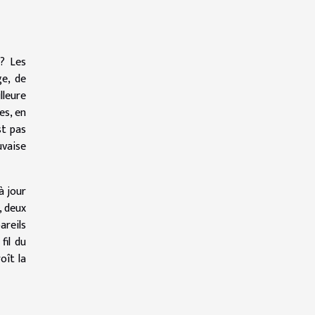
 ? Les
ge, de
lleure
es, en
st pas
uvaise
à jour
, deux
areils
fil du
oît la