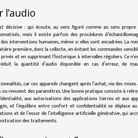
 l’audio
est décisive : qui écoute, au sens figuré comme au sens propre
atisés, mais il existe parfois des procédures d’échantillonna
t des interventions humaines, même si elles sont encadrées. La mei
matière première, donc la collecte, en évitant les commandes sensibl
privés et en supprimant l’historique à intervalles réguliers. Ce n’e
 réduit la quantité d’audio disponible en cas d’erreur, de ma
tionnalités, car ces appareils changent après l’achat, via des mises 
s ou revoient des paramètres. Une bonne pratique consiste à relire
fidentialité, aux autorisations des applications tierces et aux app
és, et l’équilibre entre confort et confidentialité se déplace au 
ions et de l’essor de l’intelligence artificielle générative, qui accr
histication des traitements.