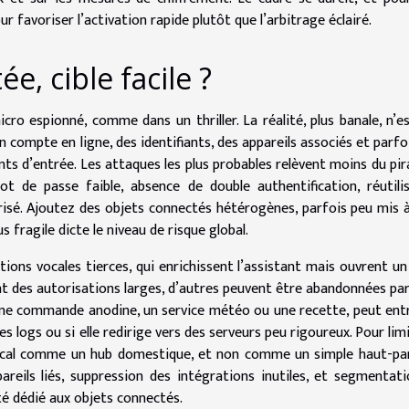
r favoriser l’activation rapide plutôt que l’arbitrage éclairé.
, cible facile ?
micro espionné, comme dans un thriller. La réalité, plus banale, n’e
n compte en ligne, des identifiants, des appareils associés et parfo
oints d’entrée. Les attaques les plus probables relèvent moins du pi
t de passe faible, absence de double authentification, réutili
risé. Ajoutez des objets connectés hétérogènes, parfois peu mis à
s fragile dicte le niveau de risque global.
ations vocales tierces, qui enrichissent l’assistant mais ouvrent un
t des autorisations larges, d’autres peuvent être abandonnées par
. Une commande anodine, un service météo ou une recette, peut ent
es logs ou si elle redirige vers des serveurs peu rigoureux. Pour limi
t vocal comme un hub domestique, et non comme un simple haut-par
areils liés, suppression des intégrations inutiles, et segmentat
ité dédié aux objets connectés.