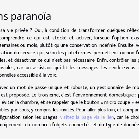
ns paranoïa
sa vie privée ? Oui, à condition de transformer quelques réfle
, comprendre ce qui est stocké et activer, lorsque l’option exis
maines ou mois, plutôt qu’une conservation indéfinie. Ensuite, vé
ation du service, qui, selon les plateformes, permettent ou non l
, et désactiver ce qui n’est pas nécessaire. Enfin, contrôler les p
nsibles, car un assistant qui lit les messages, les rendez-vous 
nelles accessible à la voix.
, avec un mot de passe unique et robuste, un gestionnaire de m
e est proposée. Le troisième, c’est l’environnement domestique : 
, éviter la chambre, et se rappeler que le bouton « micro coupé » es
es par tous, y compris les invités. Pour aller plus loin, et compar
nfiguration selon les usages,
visitez la page via le lien
, car le cho
équipement, du nombre d’objets connectés et du type de donnée