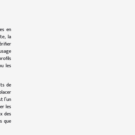
xes en
te, la
rifier
’usage
rofils
ou les
ots de
placer
t l’un
er les
ix des
s que