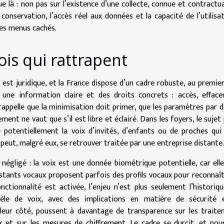
e là : non pas sur l’existence d’une collecte, connue et contractua
conservation, l’accès réel aux données et la capacité de l’utilisa
des menus cachés.
ois qui rattrapent
 est juridique, et la France dispose d’un cadre robuste, au premie
 une information claire et des droits concrets : accès, effac
 rappelle que la minimisation doit primer, que les paramètres par 
ent ne vaut que s’il est libre et éclairé. Dans les foyers, le sujet
e potentiellement la voix d’invités, d’enfants ou de proches qui
e peut, malgré eux, se retrouver traitée par une entreprise distante.
négligé : la voix est une donnée biométrique potentielle, car ell
sistants vocaux proposent parfois des profils vocaux pour reconnaît
ctionnalité est activée, l’enjeu n’est plus seulement l’historiq
le de voix, avec des implications en matière de sécurité 
e leur côté, poussent à davantage de transparence sur les trait
x et sur les mesures de chiffrement. Le cadre se durcit, et pou