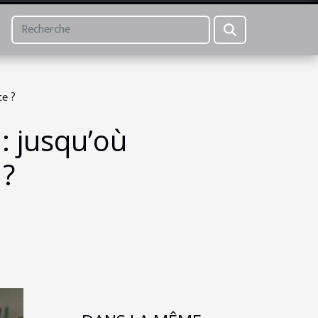
ce ?
: jusqu’où
 ?