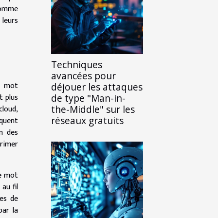
 comme
 leurs
Techniques
avancées pour
n mot
déjouer les attaques
t plus
de type "Man-in-
the-Middle" sur les
cloud,
réseaux gratuits
quent
n des
primer
le mot
au fil
es de
par la