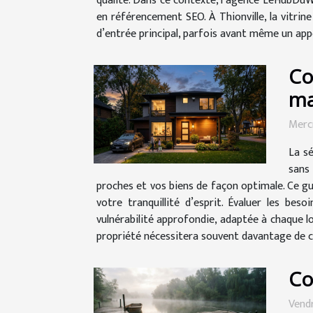
qualité. Dans ce contexte, l’agence LeHubDuWeb
en référencement SEO. À Thionville, la vitrine
d’entrée principal, parfois avant même un appel
Co
ma
Mercr
La s
sans 
proches et vos biens de façon optimale. Ce gui
votre tranquillité d’esprit. Évaluer les bes
vulnérabilité approfondie, adaptée à chaque l
propriété nécessitera souvent davantage de ca
Co
Vendr