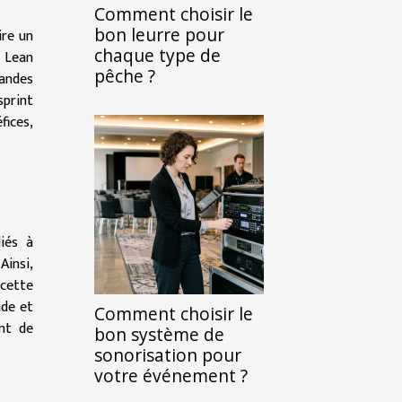
Comment choisir le
bon leurre pour
ire un
chaque type de
u Lean
pêche ?
randes
sprint
fices,
iés à
Ainsi,
 cette
ide et
Comment choisir le
int de
bon système de
sonorisation pour
votre événement ?