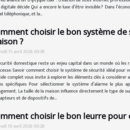
 avance un triptyque clair : création de sites internet professionn
 digitale décide Qui a encore le luxe d’être invisible ? Dans l’éco
 téléphonique, et la...
mment choisir le bon système de s
ison ?
edi 15 avril 2026 00:38
écurité domestique reste un enjeu capital dans un monde où les r
cesse. Savoir comment choisir le système de sécurité idéal pour 
de complet vous invite à explorer les éléments clés à considérer af
oins spécifiques Pour sélectionner le système d’alarme le plus ap
ogement. La taille de la maison influence directement le type de s
pteurs et de dispositifs de...
mment choisir le bon leurre pour 
edi 10 avril 2026 00:28