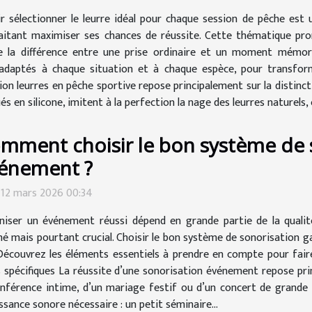
ir sélectionner le leurre idéal pour chaque session de pêche es
aitant maximiser ses chances de réussite. Cette thématique prome
e la différence entre une prise ordinaire et un moment mémorab
 adaptés à chaque situation et à chaque espèce, pour transform
on leurres en pêche sportive repose principalement sur la distinctio
s en silicone, imitent à la perfection la nage des leurres naturels, c
mment choisir le bon système de 
énement ?
 12 mars 2026 00:34
niser un événement réussi dépend en grande partie de la qualit
é mais pourtant crucial. Choisir le bon système de sonorisation 
Découvrez les éléments essentiels à prendre en compte pour faire 
pécifiques La réussite d’une sonorisation événement repose princ
onférence intime, d’un mariage festif ou d’un concert de grande
ssance sonore nécessaire : un petit séminaire...