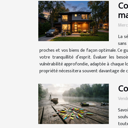
Co
ma
Mercr
La s
sans 
proches et vos biens de façon optimale. Ce gui
votre tranquillité d’esprit. Évaluer les bes
vulnérabilité approfondie, adaptée à chaque l
propriété nécessitera souvent davantage de ca
Co
Vendr
Savo
souh
tout