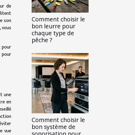
eur de
litent
Comment choisir le
e son
bon leurre pour
, vous
chaque type de
pêche ?
x pour
s pour
st une
tre en
seillé
ction
Comment choisir le
éviter
bon système de
ne vue
sonorisation pour