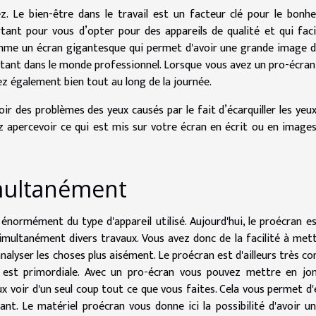
ez. Le bien-être dans le travail est un facteur clé pour le bonh
rtant pour vous d’opter pour des appareils de qualité et qui faci
me un écran gigantesque qui permet d'avoir une grande image d
portant dans le monde professionnel. Lorsque vous avez un pro-écran
tez également bien tout au long de la journée.
oir des problèmes des yeux causés par le fait d’écarquiller les yeu
 apercevoir ce qui est mis sur votre écran en écrit ou en image
imultanément
normément du type d'appareil utilisé. Aujourd'hui, le proécran e
imultanément divers travaux. Vous avez donc de la facilité à met
analyser les choses plus aisément. Le proécran est d'ailleurs très con
est primordiale. Avec un pro-écran vous pouvez mettre en jon
x voir d'un seul coup tout ce que vous faites. Cela vous permet d'
ant. Le matériel proécran vous donne ici la possibilité d'avoir u