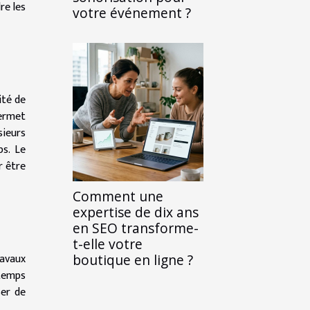
re les
votre événement ?
ité de
permet
sieurs
s. Le
r être
Comment une
expertise de dix ans
en SEO transforme-
t-elle votre
ravaux
boutique en ligne ?
 temps
ser de