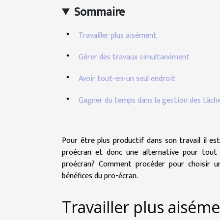
Sommaire
Travailler plus aisément
Gérer des travaux simultanément
Avoir tout-en-un seul endroit
Gagner du temps dans la gestion des tâch
Pour être plus productif dans son travail il es
proécran et donc une alternative pour tout 
proécran? Comment procéder pour choisir un 
bénéfices du pro-écran.
Travailler plus aisém